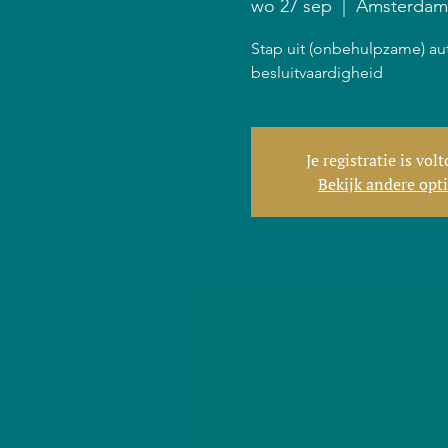
wo 27 sep
  |  
Amsterdam
Stap uit (onbehulpzame) au
besluitvaardigheid
Je registratie is vol
Bekijk andere opt