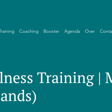
Training
Coaching
Booster
Agenda
Over
Conta
lness Training |
lands)