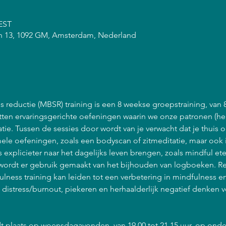
CEST
n 13, 1092 GM, Amsterdam, Nederland
 reductie (MBSR) training is een 8 weekse groepstraining, van 
atten ervaringsgerichte oefeningen waarin we onze patronen (he
ie. Tussen de sessies door wordt van je verwacht dat je thuis 
ele oefeningen, zoals een bodyscan of zitmeditatie, maar ook 
explicieter naar het dagelijks leven brengen, zoals mindful et
ordt er gebruik gemaakt van het bijhouden van logboeken. R
lness training kan leiden tot een verbetering in mindfulness 
n distress/burnout, piekeren en herhaalderlijk negatief denken 
t plaats op woensdagavonden, van 19.00 tot 21.15 uur, op onde