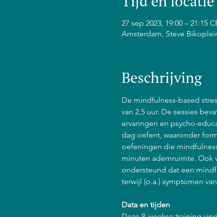
Tijd en locatie
27 sep 2023, 19:00 – 21:15 
Amsterdam, Steve Bikoplei
Beschrijving
De mindfulness-based stress
van 2,5 uur. De sessies bev
ervaringen en psycho-educat
dag oefent, waaronder form
oefeningen die mindfulness 
minuten ademruimte. Ook w
ondersteund dat een mindfu
terwijl (o.a.) symptomen va
Data en tijden
Deze 8-weekse training vind