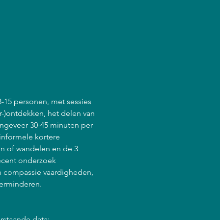
8-15 personen, met sessies 
r-)ontdekken, het delen van 
ongeveer 30-45 minuten per 
informele kortere 
en of wandelen en de 3 
ecent onderzoek 
en compassie vaardigheden, 
verminderen.
rstaande data: