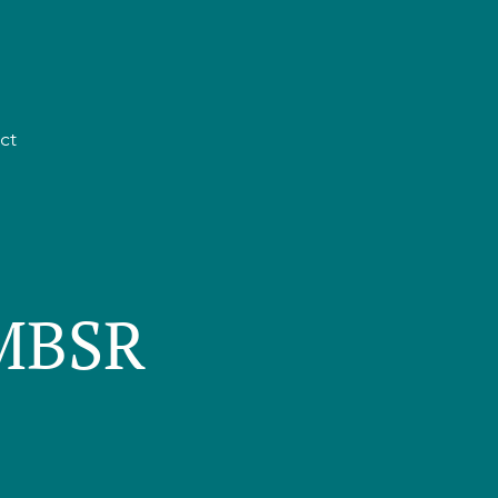
ct
 MBSR