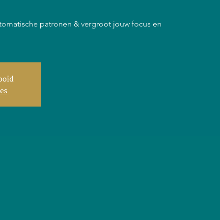
tomatische patronen & vergroot jouw focus en
tooid
ies