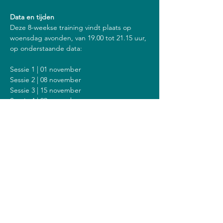
Data en tijden
Deze 8-weekse training vindt plaats op 
woensdag avonden, van 19.00 tot 21.15 uur, 
op onderstaande data:
Sessie 1 | 01 november
Sessie 2 | 08 november
Sessie 3 | 15 november
Sessie 4 | 22 november
Sessie 5 | 29 november
Sessie 6 | 06 december
Sessie 7 | 13 december
Sessie 8 | 20 december
Inclusief een stilte dag op zondag 10 
oktober van 9.30 tot 13.30 uur.
Kosten
De kosten voor deze training zijn 300 euro 
(of 320 euro als je een vergoeding krijgt van 