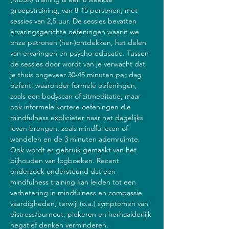
groepstraining, van 8-15 personen, met 
sessies van 2,5 uur. De sessies bevatten 
ervaringsgerichte oefeningen waarin we 
onze patronen (her-)ontdekken, het delen 
van ervaringen en psycho-educatie. Tussen 
de sessies door wordt van je verwacht dat 
je thuis ongeveer 30-45 minuten per dag 
oefent, waaronder formele oefeningen, 
zoals een bodyscan of zitmeditatie, maar 
ook informele kortere oefeningen die 
mindfulness explicieter naar het dagelijks 
leven brengen, zoals mindful eten of 
wandelen en de 3 minuten ademruimte. 
Ook wordt er gebruik gemaakt van het 
bijhouden van logboeken. Recent 
onderzoek ondersteund dat een 
mindfulness training kan leiden tot een 
verbetering in mindfulness en compassie 
vaardigheden, terwijl (o.a.) symptomen van 
distress/burnout, piekeren en herhaalderlijk 
negatief denken verminderen.