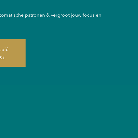
tomatische patronen & vergroot jouw focus en
tooid
ies