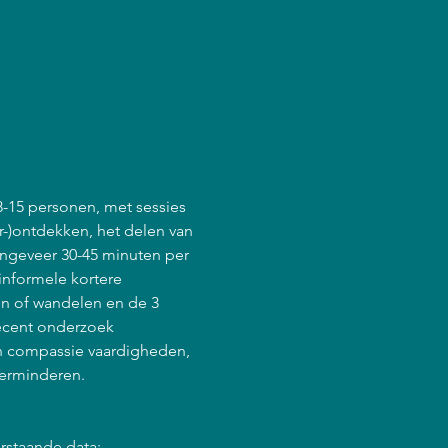
8-15 personen, met sessies 
r-)ontdekken, het delen van 
ongeveer 30-45 minuten per 
informele kortere 
en of wandelen en de 3 
ecent onderzoek 
en compassie vaardigheden, 
verminderen.
rstaande data: