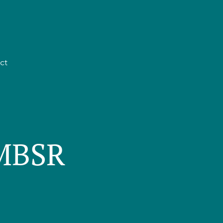
ct
 MBSR