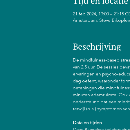
Tijd en locatie
21 feb 2024, 19:00 – 21:15 C
Amsterdam, Steve Bikoplei
Beschrijving
De mindfulness-based stress
van 2,5 uur. De sessies bev
ervaringen en psycho-educat
dag oefent, waaronder form
oefeningen die mindfulness 
minuten ademruimte. Ook w
ondersteund dat een mindfu
terwijl (o.a.) symptomen va
Data en tijden
Deze 8-weekse training vind