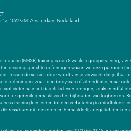
ET
n 13, 1092 GM, Amsterdam, Nederland
 reductie (MBSR) training is een 8 weekse groepstraining, van 
atten ervaringsgerichte oefeningen waarin we onze patronen (he
ie. Tussen de sessies door wordt van je verwacht dat je thuis 
ele oefeningen, zoals een bodyscan of zitmeditatie, maar ook 
explicieter naar het dagelijks leven brengen, zoals mindful et
ordt er gebruik gemaakt van het bijhouden van logboeken. R
lness training kan leiden tot een verbetering in mindfulness 
n distress/burnout, piekeren en herhaalderlijk negatief denken 
t plaats op woensdagavonden, van 19.00 tot 21.15 uur, op onde