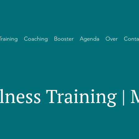
Training
Coaching
Booster
Agenda
Over
Conta
lness Training |