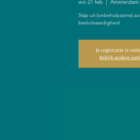
wo 21 feb
  |  
Amsterdam
Stap uit (onbehulpzame) au
besluitvaardigheid
Je registratie is vol
Bekijk andere opt