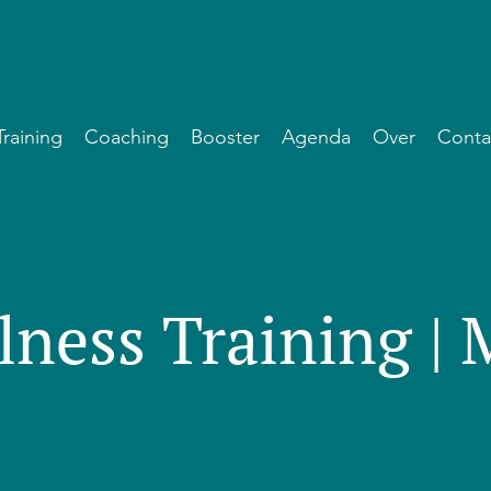
Training
Coaching
Booster
Agenda
Over
Conta
lness Training |