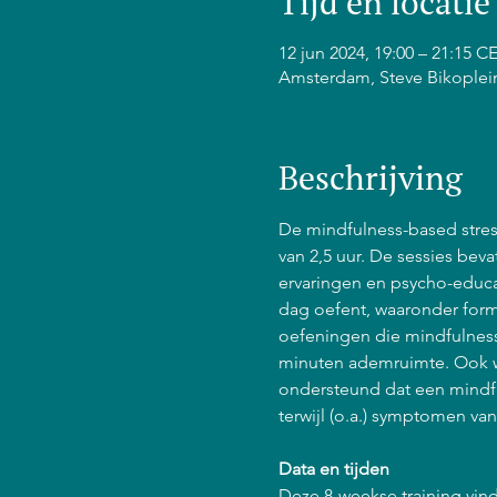
Tijd en locatie
12 jun 2024, 19:00 – 21:15 C
Amsterdam, Steve Bikoplei
Beschrijving
De mindfulness-based stress
van 2,5 uur. De sessies bev
ervaringen en psycho-educat
dag oefent, waaronder form
oefeningen die mindfulness 
minuten ademruimte. Ook w
ondersteund dat een mindfu
terwijl (o.a.) symptomen va
Data en tijden
Deze 8-weekse training vind