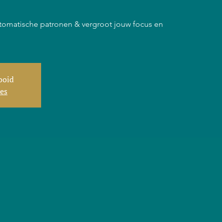
tomatische patronen & vergroot jouw focus en
tooid
ies