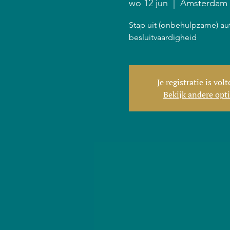
wo 12 jun
  |  
Amsterdam
Stap uit (onbehulpzame) au
besluitvaardigheid
Je registratie is vol
Bekijk andere opt