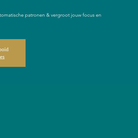
tomatische patronen & vergroot jouw focus en
tooid
ies