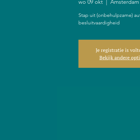
wo 09 okt
  |  
Amsterdam
Stap uit (onbehulpzame) au
besluitvaardigheid
Je registratie is vol
Bekijk andere opt