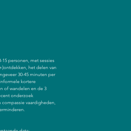
8-15 personen, met sessies 
r-)ontdekken, het delen van 
ongeveer 30-45 minuten per 
informele kortere 
en of wandelen en de 3 
ecent onderzoek 
en compassie vaardigheden, 
verminderen.
rstaande data: