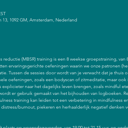
EST
n 13, 1092 GM, Amsterdam, Nederland
 reductie (MBSR) training is een 8 weekse groepstraining, van 
atten ervaringsgerichte oefeningen waarin we onze patronen (he
ie. Tussen de sessies door wordt van je verwacht dat je thuis 
ele oefeningen, zoals een bodyscan of zitmeditatie, maar ook 
explicieter naar het dagelijks leven brengen, zoals mindful et
ordt er gebruik gemaakt van het bijhouden van logboeken. R
lness training kan leiden tot een verbetering in mindfulness 
n distress/burnout, piekeren en herhaalderlijk negatief denken 
t plaats op woensdagavonden, van 19.00 tot 21.15 uur, op onde