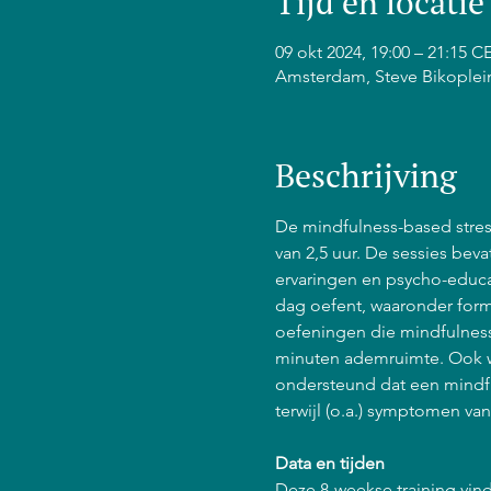
Tijd en locatie
09 okt 2024, 19:00 – 21:15 C
Amsterdam, Steve Bikoplei
Beschrijving
De mindfulness-based stress
van 2,5 uur. De sessies bev
ervaringen en psycho-educat
dag oefent, waaronder form
oefeningen die mindfulness 
minuten ademruimte. Ook w
ondersteund dat een mindfu
terwijl (o.a.) symptomen va
Data en tijden
Deze 8-weekse training vind