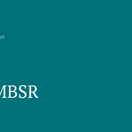
ct
 MBSR