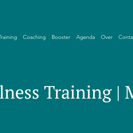
Training
Coaching
Booster
Agenda
Over
Conta
lness Training |