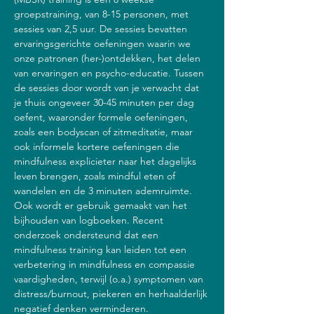
groepstraining, van 8-15 personen, met 
sessies van 2,5 uur. De sessies bevatten 
ervaringsgerichte oefeningen waarin we 
onze patronen (her-)ontdekken, het delen 
van ervaringen en psycho-educatie. Tussen 
de sessies door wordt van je verwacht dat 
je thuis ongeveer 30-45 minuten per dag 
oefent, waaronder formele oefeningen, 
zoals een bodyscan of zitmeditatie, maar 
ook informele kortere oefeningen die 
mindfulness explicieter naar het dagelijks 
leven brengen, zoals mindful eten of 
wandelen en de 3 minuten ademruimte. 
Ook wordt er gebruik gemaakt van het 
bijhouden van logboeken. Recent 
onderzoek ondersteund dat een 
mindfulness training kan leiden tot een 
verbetering in mindfulness en compassie 
vaardigheden, terwijl (o.a.) symptomen van 
distress/burnout, piekeren en herhaalderlijk 
negatief denken verminderen.