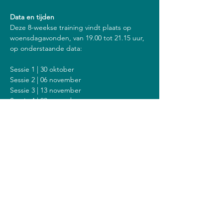
Data en tijden
Deze 8-weekse training vindt plaats op 
woensdagavonden, van 19.00 tot 21.15 uur, 
op onderstaande data:
Sessie 1 | 30 oktober
Sessie 2 | 06 november
Sessie 3 | 13 november
Sessie 4 | 20 november
Sessie 5 | 27 november
Sessie 6 | 04 december
Sessie 7 | 11 december
Sessie 8 | 18 december
Inclusief een stilte dag op zondag 8 
december van 9.00 tot 13.00 uur.
Kosten
De kosten voor deze training zijn 308 euro 
(of 328 euro als je een vergoeding krijgt van 