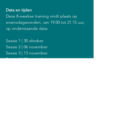
Data en tijden
Deze 8-weekse training vindt plaats op 
woensdagavonden, van 19.00 tot 21.15 uur, 
op onderstaande data:
Sessie 1 | 30 oktober
Sessie 2 | 06 november
Sessie 3 | 13 november
Sessie 4 | 20 november
Sessie 5 | 27 november
Sessie 6 | 04 december
Sessie 7 | 11 december
Sessie 8 | 18 december
Inclusief een stilte dag op zondag 8 
december van 9.00 tot 13.00 uur.
Kosten
De kosten voor deze training zijn 308 euro 
(of 328 euro als je een vergoeding krijgt van 