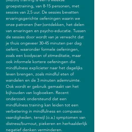
groepstraining, van 8-15 personen, met 
sessies van 2,5 uur. De sessies bevatten 
ervaringsgerichte oefeningen waarin we 
onze patronen (her-)ontdekken, het delen 
van ervaringen en psycho-educatie. Tussen 
de sessies door wordt van je verwacht dat 
je thuis ongeveer 30-45 minuten per dag 
oefent, waaronder formele oefeningen, 
zoals een bodyscan of zitmeditatie, maar 
ook informele kortere oefeningen die 
mindfulness explicieter naar het dagelijks 
leven brengen, zoals mindful eten of 
wandelen en de 3 minuten ademruimte. 
Ook wordt er gebruik gemaakt van het 
bijhouden van logboeken. Recent 
onderzoek ondersteund dat een 
mindfulness training kan leiden tot een 
verbetering in mindfulness en compassie 
vaardigheden, terwijl (o.a.) symptomen van 
distress/burnout, piekeren en herhaalderlijk 
negatief denken verminderen.