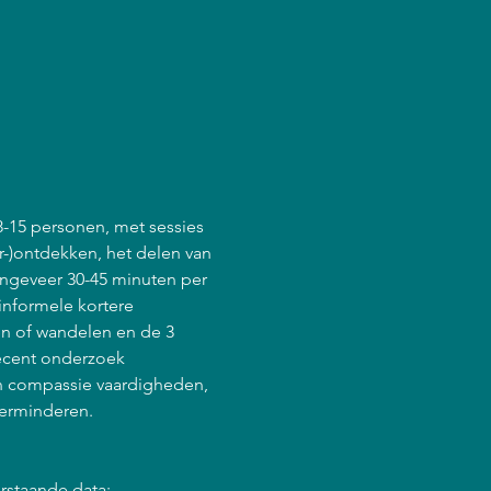
8-15 personen, met sessies 
r-)ontdekken, het delen van 
ongeveer 30-45 minuten per 
informele kortere 
en of wandelen en de 3 
ecent onderzoek 
en compassie vaardigheden, 
verminderen.
rstaande data: