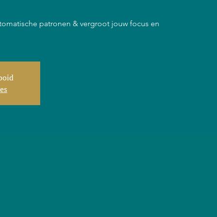
tomatische patronen & vergroot jouw focus en
tooid
ies