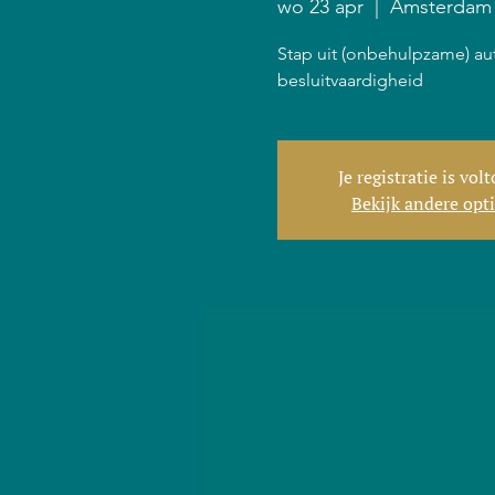
wo 23 apr
  |  
Amsterdam
Stap uit (onbehulpzame) au
besluitvaardigheid
Je registratie is vol
Bekijk andere opt