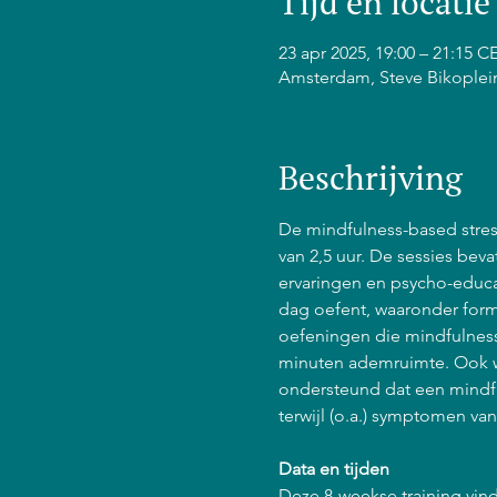
Tijd en locatie
23 apr 2025, 19:00 – 21:15 C
Amsterdam, Steve Bikoplei
Beschrijving
De mindfulness-based stress
van 2,5 uur. De sessies bev
ervaringen en psycho-educat
dag oefent, waaronder form
oefeningen die mindfulness 
minuten ademruimte. Ook w
ondersteund dat een mindfu
terwijl (o.a.) symptomen va
Data en tijden
Deze 8-weekse training vind