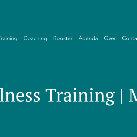
Training
Coaching
Booster
Agenda
Over
Conta
lness Training |