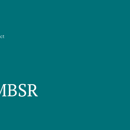
ct
 MBSR