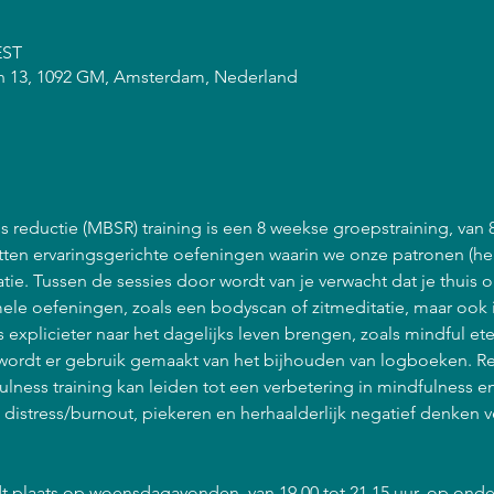
EST
n 13, 1092 GM, Amsterdam, Nederland
 reductie (MBSR) training is een 8 weekse groepstraining, van 
atten ervaringsgerichte oefeningen waarin we onze patronen (he
ie. Tussen de sessies door wordt van je verwacht dat je thuis 
ele oefeningen, zoals een bodyscan of zitmeditatie, maar ook 
explicieter naar het dagelijks leven brengen, zoals mindful et
ordt er gebruik gemaakt van het bijhouden van logboeken. R
lness training kan leiden tot een verbetering in mindfulness 
n distress/burnout, piekeren en herhaalderlijk negatief denken 
t plaats op woensdagavonden, van 19.00 tot 21.15 uur, op onde