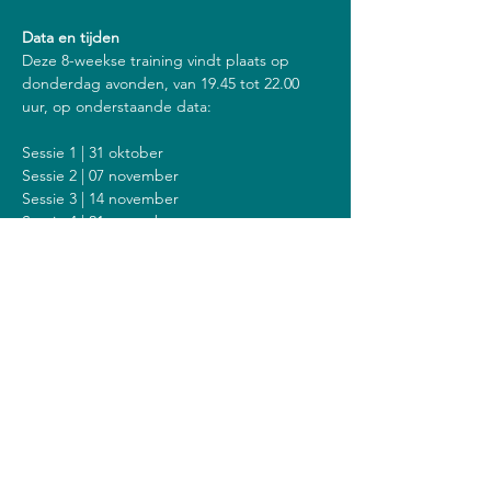
Data en tijden
Deze 8-weekse training vindt plaats op 
donderdag avonden, van 19.45 tot 22.00 
uur, op onderstaande data:
Sessie 1 | 31 oktober
Sessie 2 | 07 november
Sessie 3 | 14 november
Sessie 4 | 21 november
Sessie 5 | 28 november
Sessie 6 | 05 december
Sessie 7 | 12 december
Sessie 8 | 19 december
Inclusief een stilte dag op zondag 8 
december van 14.00 tot 18.00 uur.
Kosten
De kosten voor deze training zijn 408 euro 
(of 428 euro als je een vergoeding krijgt van 