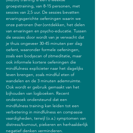
groepstraining, van 8-15 personen, met 
sessies van 2,5 uur. De sessies bevatten 
ervaringsgerichte oefeningen waarin we 
onze patronen (her-)ontdekken, het delen 
van ervaringen en psycho-educatie. Tussen 
de sessies door wordt van je verwacht dat 
je thuis ongeveer 30-45 minuten per dag 
oefent, waaronder formele oefeningen, 
zoals een bodyscan of zitmeditatie, maar 
ook informele kortere oefeningen die 
mindfulness explicieter naar het dagelijks 
leven brengen, zoals mindful eten of 
wandelen en de 3 minuten ademruimte. 
Ook wordt er gebruik gemaakt van het 
bijhouden van logboeken. Recent 
onderzoek ondersteund dat een 
mindfulness training kan leiden tot een 
verbetering in mindfulness en compassie 
vaardigheden, terwijl (o.a.) symptomen van 
distress/burnout, piekeren en herhaalderlijk 
negatief denken verminderen.