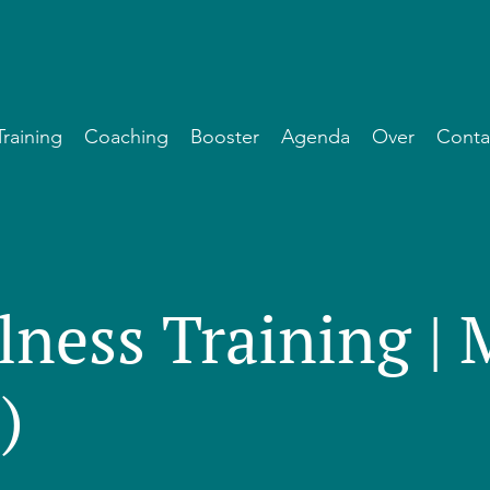
Training
Coaching
Booster
Agenda
Over
Conta
lness Training |
)