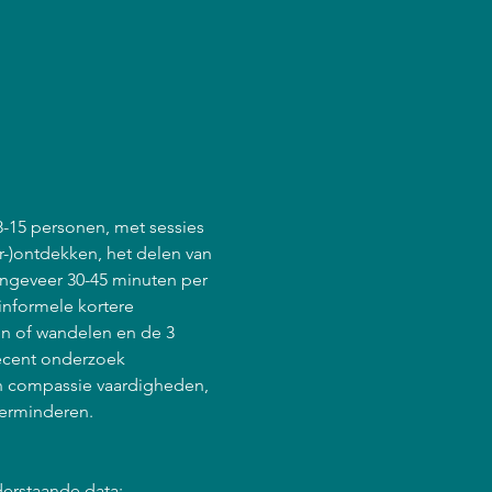
8-15 personen, met sessies 
r-)ontdekken, het delen van 
ongeveer 30-45 minuten per 
informele kortere 
en of wandelen en de 3 
ecent onderzoek 
en compassie vaardigheden, 
verminderen.
derstaande data: