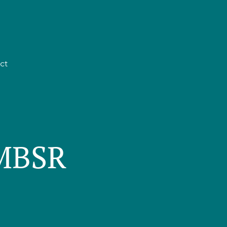
ct
 MBSR