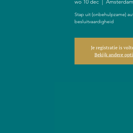
wo 10 dec
  |  
Amsterda
Stap uit (onbehulpzame) au
besluitvaardigheid
Je registratie is vol
Bekijk andere opt