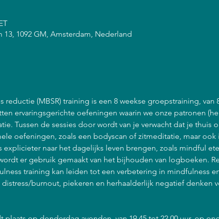
CET
n 13, 1092 GM, Amsterdam, Nederland
 reductie (MBSR) training is een 8 weekse groepstraining, van 
atten ervaringsgerichte oefeningen waarin we onze patronen (he
ie. Tussen de sessies door wordt van je verwacht dat je thuis 
ele oefeningen, zoals een bodyscan of zitmeditatie, maar ook 
explicieter naar het dagelijks leven brengen, zoals mindful et
ordt er gebruik gemaakt van het bijhouden van logboeken. R
lness training kan leiden tot een verbetering in mindfulness 
n distress/burnout, piekeren en herhaalderlijk negatief denken 
t plaats op donderdag avonden, van 19.45 tot 22.00 uur, op on