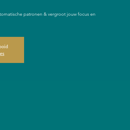
m
tomatische patronen & vergroot jouw focus en
tooid
ies