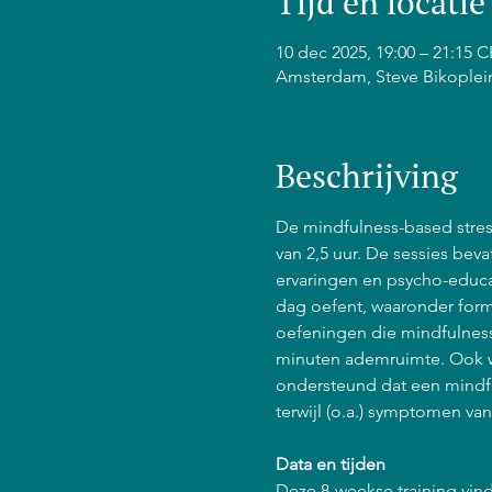
Tijd en locatie
10 dec 2025, 19:00 – 21:15 
Amsterdam, Steve Bikoplei
Beschrijving
De mindfulness-based stress
van 2,5 uur. De sessies bev
ervaringen en psycho-educat
dag oefent, waaronder form
oefeningen die mindfulness 
minuten ademruimte. Ook w
ondersteund dat een mindfu
terwijl (o.a.) symptomen va
Data en tijden
Deze 8-weekse training vind