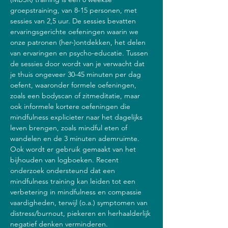
groepstraining, van 8-15 personen, met 
sessies van 2,5 uur. De sessies bevatten 
ervaringsgerichte oefeningen waarin we 
onze patronen (her-)ontdekken, het delen 
van ervaringen en psycho-educatie. Tussen 
de sessies door wordt van je verwacht dat 
je thuis ongeveer 30-45 minuten per dag 
oefent, waaronder formele oefeningen, 
zoals een bodyscan of zitmeditatie, maar 
ook informele kortere oefeningen die 
mindfulness explicieter naar het dagelijks 
leven brengen, zoals mindful eten of 
wandelen en de 3 minuten ademruimte. 
Ook wordt er gebruik gemaakt van het 
bijhouden van logboeken. Recent 
onderzoek ondersteund dat een 
mindfulness training kan leiden tot een 
verbetering in mindfulness en compassie 
vaardigheden, terwijl (o.a.) symptomen van 
distress/burnout, piekeren en herhaalderlijk 
negatief denken verminderen.