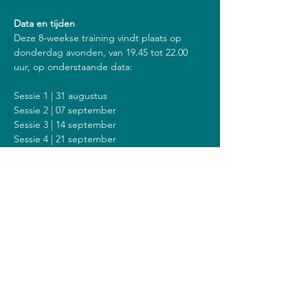
Data en tijden
Deze 8-weekse training vindt plaats op 
donderdag avonden, van 19.45 tot 22.00 
uur, op onderstaande data:
Sessie 1 | 31 augustus
Sessie 2 | 07 september
Sessie 3 | 14 september
Sessie 4 | 21 september
Sessie 5 | 28 september
Sessie 6 | 05 oktober
Sessie 7 | 12 oktober
Sessie 8 | 26 oktober
Inclusief een stilte dag op zondag 8 
oktober van 14.00 tot 18.00 uur.
Kosten
De kosten voor deze training zijn 350 euro 