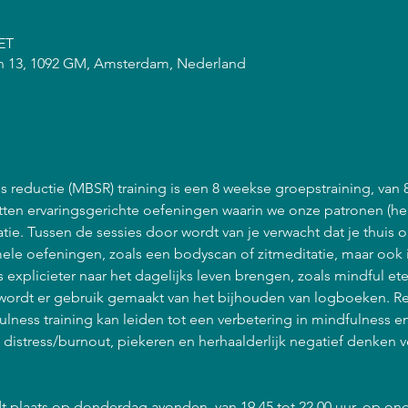
CET
n 13, 1092 GM, Amsterdam, Nederland
 reductie (MBSR) training is een 8 weekse groepstraining, van 
atten ervaringsgerichte oefeningen waarin we onze patronen (he
ie. Tussen de sessies door wordt van je verwacht dat je thuis 
ele oefeningen, zoals een bodyscan of zitmeditatie, maar ook 
explicieter naar het dagelijks leven brengen, zoals mindful et
ordt er gebruik gemaakt van het bijhouden van logboeken. R
lness training kan leiden tot een verbetering in mindfulness 
n distress/burnout, piekeren en herhaalderlijk negatief denken 
t plaats op donderdag avonden, van 19.45 tot 22.00 uur, op on