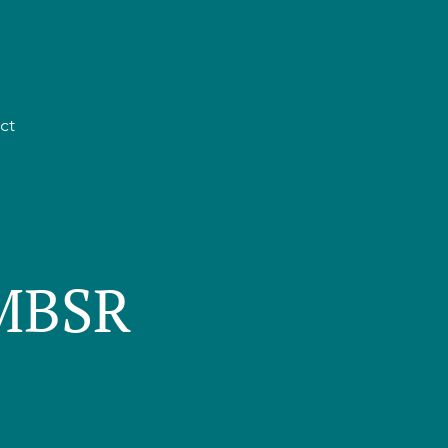
ct
 MBSR