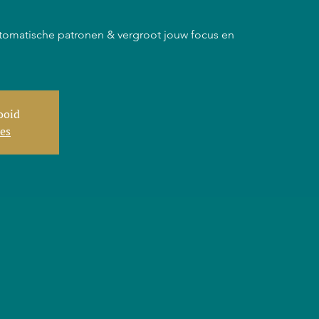
tomatische patronen & vergroot jouw focus en
tooid
ies