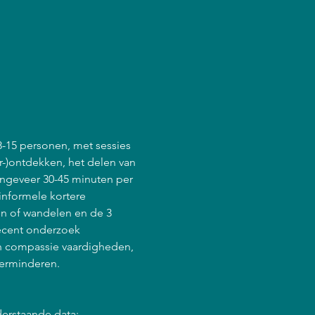
8-15 personen, met sessies 
r-)ontdekken, het delen van 
ongeveer 30-45 minuten per 
informele kortere 
en of wandelen en de 3 
ecent onderzoek 
en compassie vaardigheden, 
verminderen.
derstaande data: