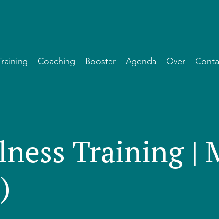
Training
Coaching
Booster
Agenda
Over
Conta
lness Training |
)