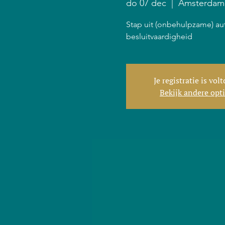
do 07 dec
  |  
Amsterdam
Stap uit (onbehulpzame) au
besluitvaardigheid
Je registratie is vol
Bekijk andere opt