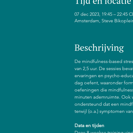
Tijd en locatie
07 dec 2023, 19:45 – 22:45 
Amsterdam, Steve Bikoplei
Beschrijving
De mindfulness-based stress
van 2,5 uur. De sessies bev
ervaringen en psycho-educat
dag oefent, waaronder form
oefeningen die mindfulness 
minuten ademruimte. Ook w
ondersteund dat een mindfu
terwijl (o.a.) symptomen va
Data en tijden
Deze 8-weekse training vind