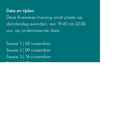
Data en tijden
Deze 8-weekse training vindt plaats op 
donderdag avonden, van 19.45 tot 22.00 
uur, op onderstaande data:
Sessie 1 | 02 november
Sessie 2 | 09 november
Sessie 3 | 16 november
Sessie 4 | 23 november
Sessie 5 | 30 november
Sessie 6 | 07 december
Sessie 7 | 14 december
Sessie 8 | 21 december
Inclusief een stilte dag op zondag 10 
december van 14.00 tot 18.00 uur.
Kosten
De kosten voor deze training zijn 375 euro 
(of 400 euro als je een vergoeding krijgt van 