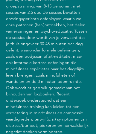
groepstraining, van 8-15 personen, met 
sessies van 2,5 uur. De sessies bevatten 
ervaringsgerichte oefeningen waarin we 
onze patronen (her-)ontdekken, het delen 
van ervaringen en psycho-educatie. Tussen 
de sessies door wordt van je verwacht dat 
je thuis ongeveer 30-45 minuten per dag 
oefent, waaronder formele oefeningen, 
zoals een bodyscan of zitmeditatie, maar 
ook informele kortere oefeningen die 
mindfulness explicieter naar het dagelijks 
leven brengen, zoals mindful eten of 
wandelen en de 3 minuten ademruimte. 
Ook wordt er gebruik gemaakt van het 
bijhouden van logboeken. Recent 
onderzoek ondersteund dat een 
mindfulness training kan leiden tot een 
verbetering in mindfulness en compassie 
vaardigheden, terwijl (o.a.) symptomen van 
distress/burnout, piekeren en herhaalderlijk 
negatief denken verminderen.