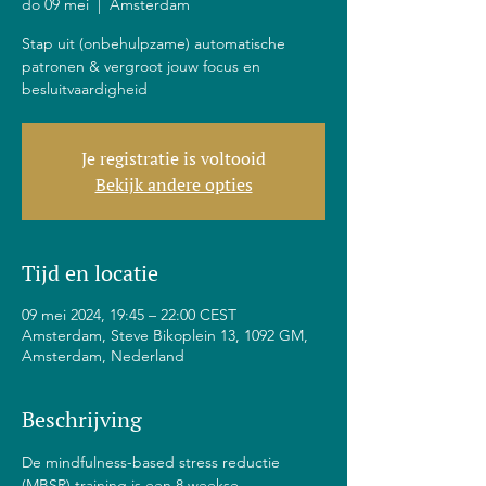
do 09 mei
  |  
Amsterdam
Stap uit (onbehulpzame) automatische
patronen & vergroot jouw focus en
besluitvaardigheid
Je registratie is voltooid
Bekijk andere opties
Tijd en locatie
09 mei 2024, 19:45 – 22:00 CEST
Amsterdam, Steve Bikoplein 13, 1092 GM,
Amsterdam, Nederland
Beschrijving
De mindfulness-based stress reductie 
(MBSR) training is een 8 weekse 