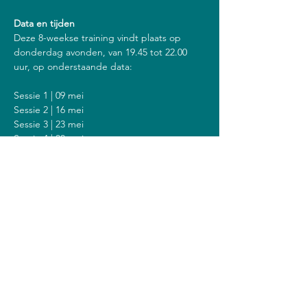
Data en tijden
Deze 8-weekse training vindt plaats op 
donderdag avonden, van 19.45 tot 22.00 
uur, op onderstaande data:
Sessie 1 | 09 mei
Sessie 2 | 16 mei
Sessie 3 | 23 mei
Sessie 4 | 30 mei
Sessie 5 | 06 juni
Sessie 6 | 13 juni
Sessie 7 | 20 juni
Sessie 8 | 27 juni
Inclusief een stilte dag op zondag 23 juni 
van 14.00 tot 18.00 uur.
Kosten
De kosten voor deze training zijn 408 euro 
(of 428 euro als je een vergoeding krijgt van 