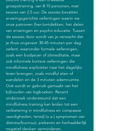
groepstraining, van 8-15 personen, met 
sessies van 2,5 uur. De sessies bevatten 
ervaringsgerichte oefeningen waarin we 
onze patronen (her-)ontdekken, het delen 
van ervaringen en psycho-educatie. Tussen 
de sessies door wordt van je verwacht dat 
je thuis ongeveer 30-45 minuten per dag 
oefent, waaronder formele oefeningen, 
zoals een bodyscan of zitmeditatie, maar 
ook informele kortere oefeningen die 
mindfulness explicieter naar het dagelijks 
leven brengen, zoals mindful eten of 
wandelen en de 3 minuten ademruimte. 
Ook wordt er gebruik gemaakt van het 
bijhouden van logboeken. Recent 
onderzoek ondersteund dat een 
mindfulness training kan leiden tot een 
verbetering in mindfulness en compassie 
vaardigheden, terwijl (o.a.) symptomen van 
distress/burnout, piekeren en herhaalderlijk 
negatief denken verminderen.