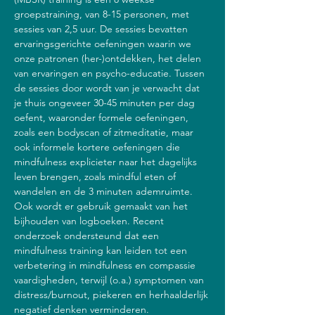
groepstraining, van 8-15 personen, met 
sessies van 2,5 uur. De sessies bevatten 
ervaringsgerichte oefeningen waarin we 
onze patronen (her-)ontdekken, het delen 
van ervaringen en psycho-educatie. Tussen 
de sessies door wordt van je verwacht dat 
je thuis ongeveer 30-45 minuten per dag 
oefent, waaronder formele oefeningen, 
zoals een bodyscan of zitmeditatie, maar 
ook informele kortere oefeningen die 
mindfulness explicieter naar het dagelijks 
leven brengen, zoals mindful eten of 
wandelen en de 3 minuten ademruimte. 
Ook wordt er gebruik gemaakt van het 
bijhouden van logboeken. Recent 
onderzoek ondersteund dat een 
mindfulness training kan leiden tot een 
verbetering in mindfulness en compassie 
vaardigheden, terwijl (o.a.) symptomen van 
distress/burnout, piekeren en herhaalderlijk 
negatief denken verminderen.