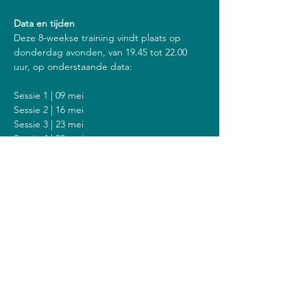
Data en tijden
Deze 8-weekse training vindt plaats op 
donderdag avonden, van 19.45 tot 22.00 
uur, op onderstaande data:
Sessie 1 | 09 mei
Sessie 2 | 16 mei
Sessie 3 | 23 mei
Sessie 4 | 30 mei
Sessie 5 | 06 juni
Sessie 6 | 13 juni
Sessie 7 | 20 juni
Sessie 8 | 27 juni
Inclusief een stilte dag op zondag 23 juni 
van 14.00 tot 18.00 uur.
Kosten
De kosten voor deze training zijn 408 euro 
(of 428 euro als je een vergoeding krijgt van 