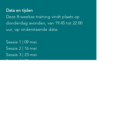
Data en tijden
Deze 8-weekse training vindt plaats op 
donderdag avonden, van 19.45 tot 22.00 
uur, op onderstaande data:
Sessie 1 | 09 mei
Sessie 2 | 16 mei
Sessie 3 | 23 mei
Sessie 4 | 30 mei
Sessie 5 | 06 juni
Sessie 6 | 13 juni
Sessie 7 | 20 juni
Sessie 8 | 27 juni
Inclusief een stilte dag op zondag 23 juni 
van 14.00 tot 18.00 uur.
Kosten
De kosten voor deze training zijn 408 euro 
(of 428 euro als je een vergoeding krijgt van 