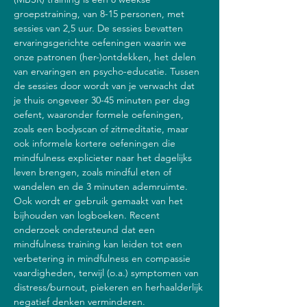
groepstraining, van 8-15 personen, met 
sessies van 2,5 uur. De sessies bevatten 
ervaringsgerichte oefeningen waarin we 
onze patronen (her-)ontdekken, het delen 
van ervaringen en psycho-educatie. Tussen 
de sessies door wordt van je verwacht dat 
je thuis ongeveer 30-45 minuten per dag 
oefent, waaronder formele oefeningen, 
zoals een bodyscan of zitmeditatie, maar 
ook informele kortere oefeningen die 
mindfulness explicieter naar het dagelijks 
leven brengen, zoals mindful eten of 
wandelen en de 3 minuten ademruimte. 
Ook wordt er gebruik gemaakt van het 
bijhouden van logboeken. Recent 
onderzoek ondersteund dat een 
mindfulness training kan leiden tot een 
verbetering in mindfulness en compassie 
vaardigheden, terwijl (o.a.) symptomen van 
distress/burnout, piekeren en herhaalderlijk 
negatief denken verminderen.