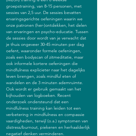
groepstraining, van 8-15 personen, met 
sessies van 2,5 uur. De sessies bevatten 
ervaringsgerichte oefeningen waarin we 
onze patronen (her-)ontdekken, het delen 
van ervaringen en psycho-educatie. Tussen 
de sessies door wordt van je verwacht dat 
je thuis ongeveer 30-45 minuten per dag 
oefent, waaronder formele oefeningen, 
zoals een bodyscan of zitmeditatie, maar 
ook informele kortere oefeningen die 
mindfulness explicieter naar het dagelijks 
leven brengen, zoals mindful eten of 
wandelen en de 3 minuten ademruimte. 
Ook wordt er gebruik gemaakt van het 
bijhouden van logboeken. Recent 
onderzoek ondersteund dat een 
mindfulness training kan leiden tot een 
verbetering in mindfulness en compassie 
vaardigheden, terwijl (o.a.) symptomen van 
distress/burnout, piekeren en herhaalderlijk 
negatief denken verminderen.