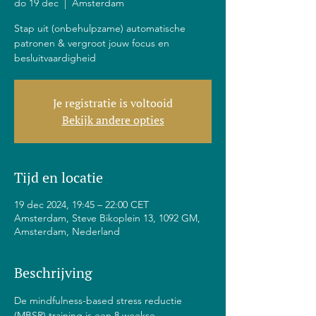
do 19 dec
  |  
Amsterdam
Stap uit (onbehulpzame) automatische
patronen & vergroot jouw focus en
besluitvaardigheid
Je registratie is voltooid
Bekijk andere opties
Tijd en locatie
19 dec 2024, 19:45 – 22:00 CET
Amsterdam, Steve Bikoplein 13, 1092 GM,
Amsterdam, Nederland
Beschrijving
De mindfulness-based stress reductie 
(MBSR) training is een 8 weekse 