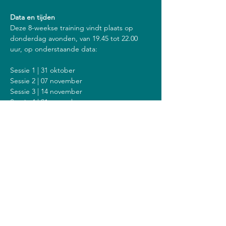
Data en tijden
Deze 8-weekse training vindt plaats op 
donderdag avonden, van 19.45 tot 22.00 
uur, op onderstaande data:
Sessie 1 | 31 oktober
Sessie 2 | 07 november
Sessie 3 | 14 november
Sessie 4 | 21 november
Sessie 5 | 28 november
Sessie 6 | 05 december
Sessie 7 | 12 december
Sessie 8 | 19 december
Inclusief een stilte dag op zondag 08 
december van 14.00 tot 18.00 uur.
Kosten
De kosten voor deze training zijn 408 euro 
(of 428 euro als je een vergoeding krijgt van 