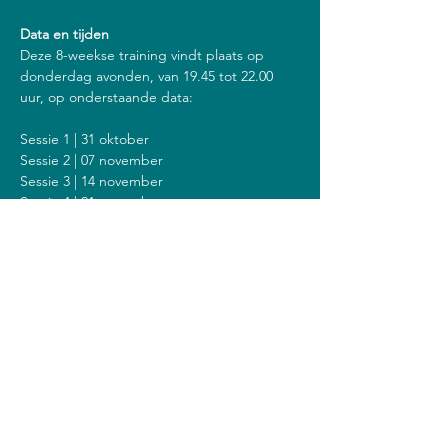
Data en tijden
Deze 8-weekse training vindt plaats op 
donderdag avonden, van 19.45 tot 22.00 
uur, op onderstaande data:
Sessie 1 | 31 oktober
Sessie 2 | 07 november
Sessie 3 | 14 november
Sessie 4 | 21 november
Sessie 5 | 28 november
Sessie 6 | 05 december
Sessie 7 | 12 december
Sessie 8 | 19 december
Inclusief een stilte dag op zondag 8 
december van 14.00 tot 18.00 uur.
Kosten
De kosten voor deze training zijn 408 euro 
(of 428 euro als je een vergoeding krijgt van 