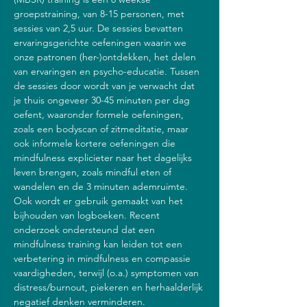
groepstraining, van 8-15 personen, met 
sessies van 2,5 uur. De sessies bevatten 
ervaringsgerichte oefeningen waarin we 
onze patronen (her-)ontdekken, het delen 
van ervaringen en psycho-educatie. Tussen 
de sessies door wordt van je verwacht dat 
je thuis ongeveer 30-45 minuten per dag 
oefent, waaronder formele oefeningen, 
zoals een bodyscan of zitmeditatie, maar 
ook informele kortere oefeningen die 
mindfulness explicieter naar het dagelijks 
leven brengen, zoals mindful eten of 
wandelen en de 3 minuten ademruimte. 
Ook wordt er gebruik gemaakt van het 
bijhouden van logboeken. Recent 
onderzoek ondersteund dat een 
mindfulness training kan leiden tot een 
verbetering in mindfulness en compassie 
vaardigheden, terwijl (o.a.) symptomen van 
distress/burnout, piekeren en herhaalderlijk 
negatief denken verminderen.