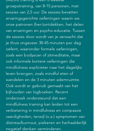
groepstraining, van 8-15 personen, met 
sessies van 2,5 uur. De sessies bevatten 
ervaringsgerichte oefeningen waarin we 
onze patronen (her-)ontdekken, het delen 
van ervaringen en psycho-educatie. Tussen 
de sessies door wordt van je verwacht dat 
je thuis ongeveer 30-45 minuten per dag 
oefent, waaronder formele oefeningen, 
zoals een bodyscan of zitmeditatie, maar 
ook informele kortere oefeningen die 
mindfulness explicieter naar het dagelijks 
leven brengen, zoals mindful eten of 
wandelen en de 3 minuten ademruimte. 
Ook wordt er gebruik gemaakt van het 
bijhouden van logboeken. Recent 
onderzoek ondersteund dat een 
mindfulness training kan leiden tot een 
verbetering in mindfulness en compassie 
vaardigheden, terwijl (o.a.) symptomen van 
distress/burnout, piekeren en herhaalderlijk 
negatief denken verminderen.