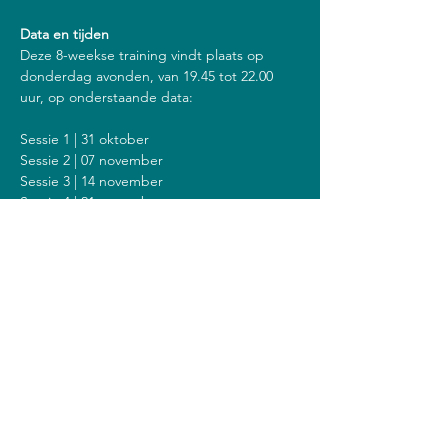
Data en tijden
Deze 8-weekse training vindt plaats op 
donderdag avonden, van 19.45 tot 22.00 
uur, op onderstaande data:
Sessie 1 | 31 oktober
Sessie 2 | 07 november
Sessie 3 | 14 november
Sessie 4 | 21 november
Sessie 5 | 28 november
Sessie 6 | 05 december
Sessie 7 | 12 december
Sessie 8 | 19 december
Inclusief een stilte dag op zondag 8 
december van 14.00 tot 18.00 uur.
Kosten
De kosten voor deze training zijn 408 euro 
(of 428 euro als je een vergoeding krijgt van 