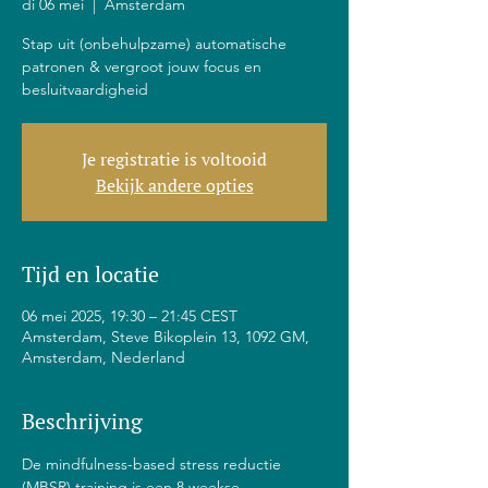
di 06 mei
  |  
Amsterdam
Stap uit (onbehulpzame) automatische
patronen & vergroot jouw focus en
besluitvaardigheid
Je registratie is voltooid
Bekijk andere opties
Tijd en locatie
06 mei 2025, 19:30 – 21:45 CEST
Amsterdam, Steve Bikoplein 13, 1092 GM,
Amsterdam, Nederland
Beschrijving
De mindfulness-based stress reductie 
(MBSR) training is een 8 weekse 