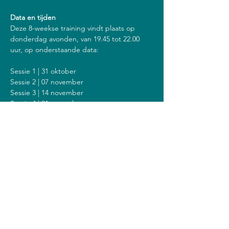
Data en tijden
Deze 8-weekse training vindt plaats op 
donderdag avonden, van 19.45 tot 22.00 
uur, op onderstaande data:
Sessie 1 | 31 oktober
Sessie 2 | 07 november
Sessie 3 | 14 november
Sessie 4 | 21 november
Sessie 5 | 28 november
Sessie 6 | 05 december
Sessie 7 | 12 december
Sessie 8 | 19 december
Inclusief een stilte dag op zondag 8 
december van 14.00 tot 18.00 uur.
Kosten
De kosten voor deze training zijn 408 euro 
(of 428 euro als je een vergoeding krijgt van 