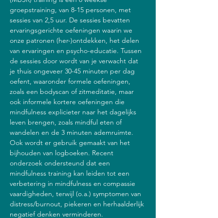
groepstraining, van 8-15 personen, met 
sessies van 2,5 uur. De sessies bevatten 
ervaringsgerichte oefeningen waarin we 
onze patronen (her-)ontdekken, het delen 
van ervaringen en psycho-educatie. Tussen 
de sessies door wordt van je verwacht dat 
je thuis ongeveer 30-45 minuten per dag 
oefent, waaronder formele oefeningen, 
zoals een bodyscan of zitmeditatie, maar 
ook informele kortere oefeningen die 
mindfulness explicieter naar het dagelijks 
leven brengen, zoals mindful eten of 
wandelen en de 3 minuten ademruimte. 
Ook wordt er gebruik gemaakt van het 
bijhouden van logboeken. Recent 
onderzoek ondersteund dat een 
mindfulness training kan leiden tot een 
verbetering in mindfulness en compassie 
vaardigheden, terwijl (o.a.) symptomen van 
distress/burnout, piekeren en herhaalderlijk 
negatief denken verminderen.