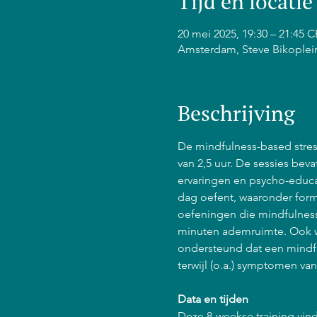
Tijd en locatie
20 mei 2025, 19:30 – 21:45 
Amsterdam, Steve Bikoplei
Beschrijving
De mindfulness-based stress
van 2,5 uur. De sessies bev
ervaringen en psycho-educat
dag oefent, waaronder form
oefeningen die mindfulness 
minuten ademruimte. Ook w
ondersteund dat een mindfu
terwijl (o.a.) symptomen va
Data en tijden
Deze 8-weekse training vind