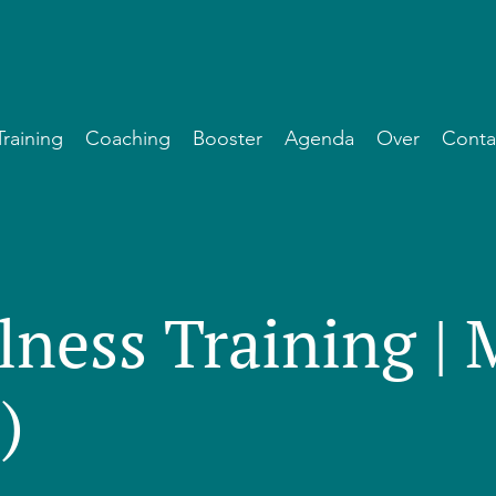
Training
Coaching
Booster
Agenda
Over
Conta
lness Training |
)