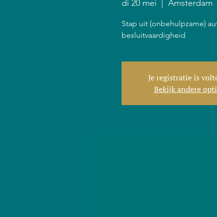
di 20 mei
  |  
Amsterdam
Stap uit (onbehulpzame) au
besluitvaardigheid
Je registratie is vol
Bekijk andere opt