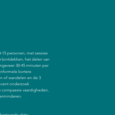
8-15 personen, met sessies 
r-)ontdekken, het delen van 
ongeveer 30-45 minuten per 
informele kortere 
en of wandelen en de 3 
ecent onderzoek 
en compassie vaardigheden, 
verminderen.
derstaande data: