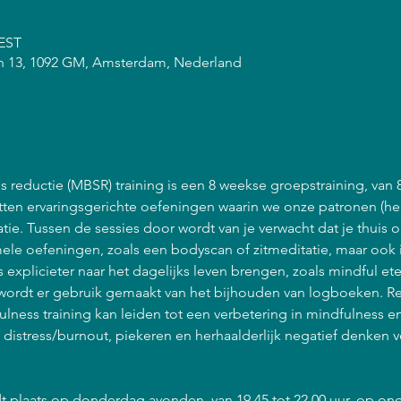
CEST
n 13, 1092 GM, Amsterdam, Nederland
 reductie (MBSR) training is een 8 weekse groepstraining, van 
atten ervaringsgerichte oefeningen waarin we onze patronen (he
ie. Tussen de sessies door wordt van je verwacht dat je thuis 
ele oefeningen, zoals een bodyscan of zitmeditatie, maar ook 
explicieter naar het dagelijks leven brengen, zoals mindful et
ordt er gebruik gemaakt van het bijhouden van logboeken. R
lness training kan leiden tot een verbetering in mindfulness 
n distress/burnout, piekeren en herhaalderlijk negatief denken 
t plaats op donderdag avonden, van 19.45 tot 22.00 uur, op on