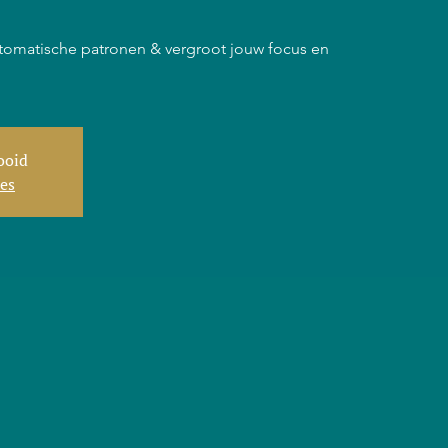
tomatische patronen & vergroot jouw focus en
tooid
ies