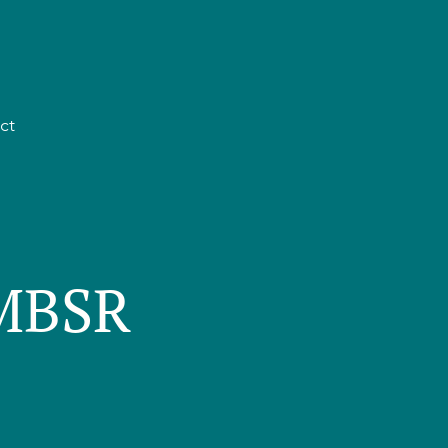
ct
 MBSR