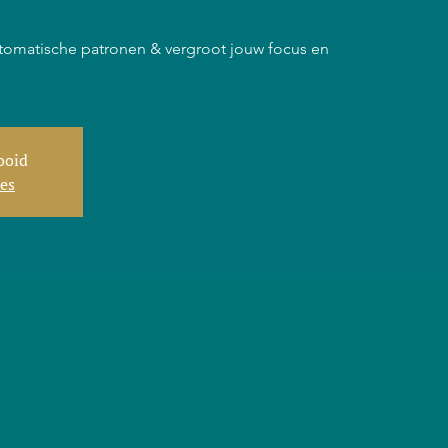
tomatische patronen & vergroot jouw focus en
tooid
ies