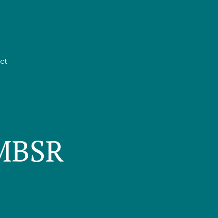
ct
 MBSR