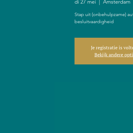
di 27 mei
  |  
Amsterdam
Stap uit (onbehulpzame) au
besluitvaardigheid
Je registratie is vol
Bekijk andere opt