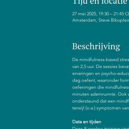
Tijd en locatie
27 mei 2025, 19:30 – 21:45 
Amsterdam, Steve Bikoplei
Beschrijving
De mindfulness-based stress
van 2,5 uur. De sessies bev
ervaringen en psycho-educat
dag oefent, waaronder form
oefeningen die mindfulness 
minuten ademruimte. Ook w
ondersteund dat een mindfu
terwijl (o.a.) symptomen va
Data en tijden
Deze 8-weekse training vind