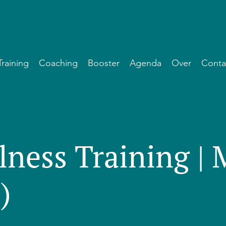
Training
Coaching
Booster
Agenda
Over
Conta
lness Training |
)