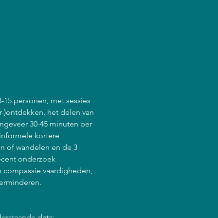
8-15 personen, met sessies 
r-)ontdekken, het delen van 
ongeveer 30-45 minuten per 
informele kortere 
en of wandelen en de 3 
ecent onderzoek 
en compassie vaardigheden, 
verminderen.
derstaande data: