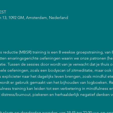
CEST
n 13, 1092 GM, Amsterdam, Nederland
 reductie (MBSR) training is een 8 weekse groepstraining, van 
atten ervaringsgerichte oefeningen waarin we onze patronen (he
ie. Tussen de sessies door wordt van je verwacht dat je thuis 
ele oefeningen, zoals een bodyscan of zitmeditatie, maar ook 
explicieter naar het dagelijks leven brengen, zoals mindful et
ordt er gebruik gemaakt van het bijhouden van logboeken. R
lness training kan leiden tot een verbetering in mindfulness 
n distress/burnout, piekeren en herhaalderlijk negatief denken 
t plaats op donderdag avonden, van 19.45 tot 22.00 uur, op on