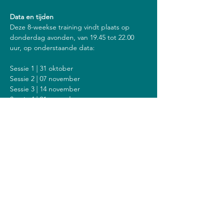
Data en tijden
Deze 8-weekse training vindt plaats op 
donderdag avonden, van 19.45 tot 22.00 
uur, op onderstaande data:
Sessie 1 | 31 oktober
Sessie 2 | 07 november
Sessie 3 | 14 november
Sessie 4 | 21 november
Sessie 5 | 28 november
Sessie 6 | 05 december
Sessie 7 | 12 december
Sessie 8 | 19 december
Inclusief een stilte dag op zondag 8 
december van 14.00 tot 18.00 uur.
Kosten
De kosten voor deze training zijn 408 euro 
(of 428 euro als je een vergoeding krijgt van 