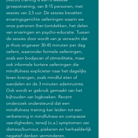
groepstraining, van 8-15 personen, met 
sessies van 2,5 uur. De sessies bevatten 
ervaringsgerichte oefeningen waarin we 
onze patronen (her-)ontdekken, het delen 
van ervaringen en psycho-educatie. Tussen 
de sessies door wordt van je verwacht dat 
je thuis ongeveer 30-45 minuten per dag 
oefent, waaronder formele oefeningen, 
zoals een bodyscan of zitmeditatie, maar 
ook informele kortere oefeningen die 
mindfulness explicieter naar het dagelijks 
leven brengen, zoals mindful eten of 
wandelen en de 3 minuten ademruimte. 
Ook wordt er gebruik gemaakt van het 
bijhouden van logboeken. Recent 
onderzoek ondersteund dat een 
mindfulness training kan leiden tot een 
verbetering in mindfulness en compassie 
vaardigheden, terwijl (o.a.) symptomen van 
distress/burnout, piekeren en herhaalderlijk 
negatief denken verminderen.