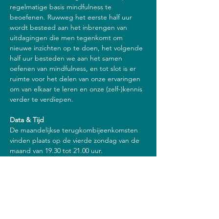
regelmatige basis mindfulness te 
beoefenen. Ruwweg het eerste half uur 
wordt besteed aan het inbrengen van 
uitdagingen die men tegenkomt om 
nieuwe inzichten op te doen, het volgende 
half uur besteden we aan het samen 
oefenen van mindfulness, en tot slot is er 
ruimte voor het delen van onze ervaringen 
om van elkaar te leren en onze (zelf-)kennis 
verder te verdiepen.
Data & Tijd
De maandelijkse terugkombijeenkomsten 
vinden plaats op de vierde zondag van de 
maand van 19.30 tot 21.00 uur.
Kosten
€ 39,- / bijeenkomst
€ 29,- / bijeenkomst (half jaar)
€ 19,- / bijeenkomst (een jaar)