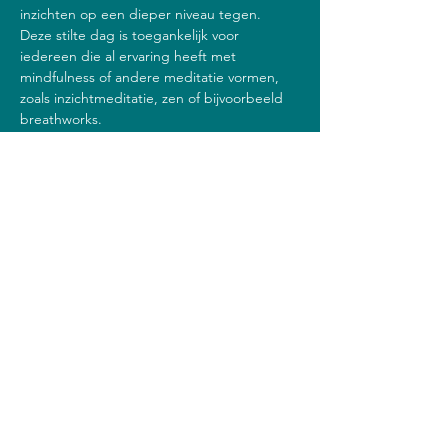
inzichten op een dieper niveau tegen. 
Deze stilte dag is toegankelijk voor 
iedereen die al ervaring heeft met 
mindfulness of andere meditatie vormen, 
zoals inzichtmeditatie, zen of bijvoorbeeld 
breathworks.
Kosten
Deze stilte dag kost 30 euro.
Deel dit evenement
Note to Mind